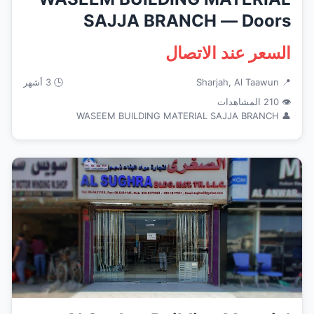
SAJJA BRANCH — Doors
Windows Fra...
السعر عند الاتصال
📍 Sharjah, Al Taawun
🕒 3 أشهر
👁 210 المشاهدات
👤 WASEEM BUILDING MATERIAL SAJJA BRANCH