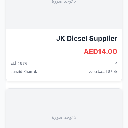
لا توجد صورة
JK Diesel Supplier
AED14.00
📍
🕒 28 أيام
👁 82 المشاهدات
👤 Junaid Khan
لا توجد صورة